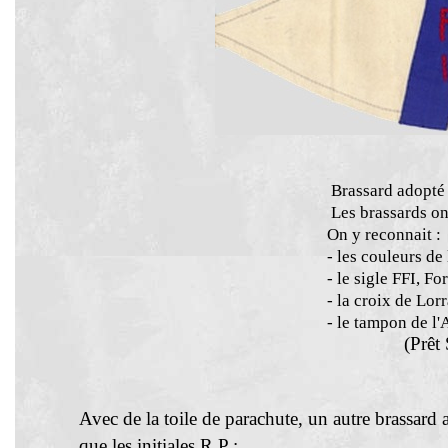
Brassard adopté
Les brassards ont été confectionné
On y reconnait :
- les couleurs de la Fr
- le sigle FFI, Forces Français
- la croix de
Lorr
- le tampon de l'Armée Secrète 
(Prêt Serge Lam
Avec de la toile de parachute
, un autre brassard a
que les initiales R.P :